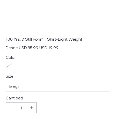
100 Yrs. & Still Rollin' T Shirt-Light Weight
Precio
Precio
Desde
USD 35.99
USD 19.99
original
de
oferta
Color
Size
Cantidad