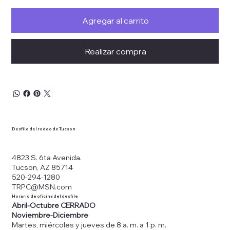
Agregar al carrito
Realizar compra
Desfile del rodeo de Tucson
4823 S. 6ta Avenida.
Tucson, AZ 85714
520-294-1280
TRPC@MSN.com
Horario de oficina del desfile
Abril-Octubre CERRADO
Noviembre-Diciembre
Martes, miércoles y jueves de 8 a. m. a 1 p. m.