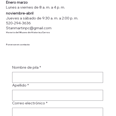
Enero marzo
Lunes a viernes de 8 a. m. a 4 p. m.
noviembre-abril
Jueves a sábado de 9:30 a. m. a 2:00 p. m.
520-294-3636
Stanmartinpc@gmail.com
Horario del Museo de Historia y Carros
Ponerse en contacto
Nombre de pila
*
Apellido
*
Correo electrónico
*