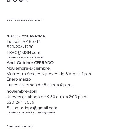
Desfile del rodeo de Tucson
4823 S. 6ta Avenida.
Tucson, AZ 85714
520-294-1280
TRPC@MSN.com
Horario de oficina del desfile
Abril-Octubre CERRADO
Noviembre-Diciembre
Martes, miércoles y jueves de 8 a. m. a 1 p. m.
Enero marzo
Lunes a viernes de 8 a. m. a 4 p. m.
noviembre-abril
Jueves a sábado de 9:30 a. m. a 2:00 p. m.
520-294-3636
Stanmartinpc@gmail.com
Horario del Museo de Historia y Carros
Ponerse en contacto