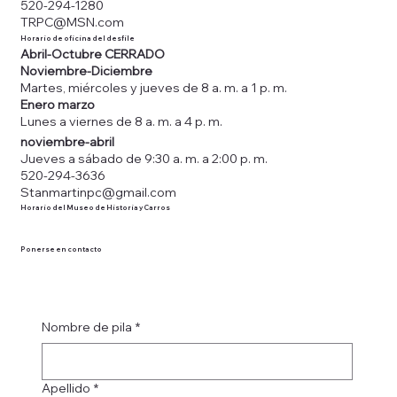
520-294-1280
TRPC@MSN.com
Horario de oficina del desfile
Abril-Octubre CERRADO
Noviembre-Diciembre
Martes, miércoles y jueves de 8 a. m. a 1 p. m.
Enero marzo
Lunes a viernes de 8 a. m. a 4 p. m.
noviembre-abril
Jueves a sábado de 9:30 a. m. a 2:00 p. m.
520-294-3636
Stanmartinpc@gmail.com
Horario del Museo de Historia y Carros
Ponerse en contacto
Nombre de pila
*
Apellido
*