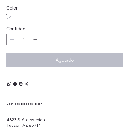
Color
Cantidad
Agotado
Desfile del rodeo de Tucson
4823 S. 6ta Avenida.
Tucson, AZ 85714