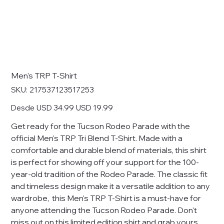
Men's TRP T-Shirt
SKU
SKU:
217537123517253
217537123517253
Precio
Precio
Desde
USD 34.99
USD 19.99
original
de
oferta
Get ready for the Tucson Rodeo Parade with the
official Men's TRP Tri Blend T-Shirt. Made with a
comfortable and durable blend of materials, this shirt
is perfect for showing off your support for the 100-
year-old tradition of the Rodeo Parade. The classic fit
and timeless design make it a versatile addition to any
wardrobe, this Men's TRP T-Shirt is a must-have for
anyone attending the Tucson Rodeo Parade. Don't
miss out on this limited edition shirt and grab yours