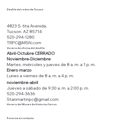
Desfile del rodeo de Tucson
4823 S. 6ta Avenida.
Tucson, AZ 85714
520-294-1280
TRPC@MSN.com
Horario de oficina del desfile
Abril-Octubre CERRADO
Noviembre-Diciembre
Martes, miércoles y jueves de 8 a. m. a 1 p. m.
Enero marzo
Lunes a viernes de 8 a. m. a 4 p. m.
noviembre-abril
Jueves a sábado de 9:30 a. m. a 2:00 p. m.
520-294-3636
Stanmartinpc@gmail.com
Horario del Museo de Historia y Carros
Ponerse en contacto